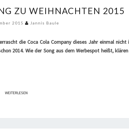
COCA
NG ZU WEIHNACHTEN 2015
COLA
WERBUNG
ember 2015
Jannis Baule
ZU
WEIHNACHTEN
2015
rrascht die Coca Cola Company dieses Jahr einmal nicht 
 schon 2014. Wie der Song aus dem Werbespot heißt, klären
WEITERLESEN
WEITERLESEN