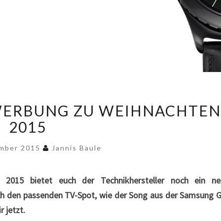
SAMSUNG
WERBUNG ZU WEIHNACHTEN
GEAR
S2
2015
WERBUNG
ZU
ember 2015
Jannis Baule
WEIHNACHTEN
2015
2015 bietet euch der Technikhersteller noch ein ne
ch den passenden TV-Spot, wie der Song aus der Samsung 
 jetzt.