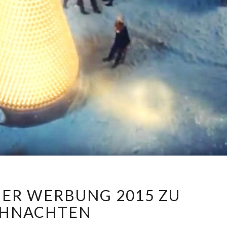
FERRERO
ER WERBUNG 2015 ZU
ROCHER
WERBUNG
HNACHTEN
2015