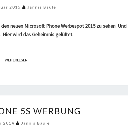
WERBUNG
ruar 2015
Jannis Baule
2015
 den neuen Microsoft Phone Werbespot 2015 zu sehen. Und 
. Hier wird das Geheimnis gelüftet.
WEITERLESEN
WEITERLESEN
APPLE
HONE 5S WERBUNG
IPHONE
5S
li 2014
Jannis Baule
WERBUNG