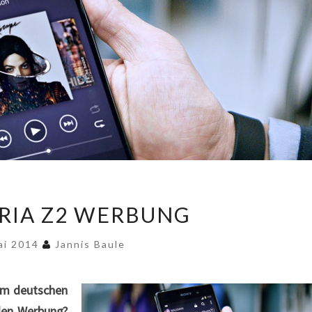
SONY
RIA Z2 WERBUNG
XPERIA
Z2
ai 2014
Jannis Baule
WERBUNG
 im deutschen
llen Werbung?