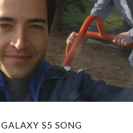
SAMSUNG
GALAXY S5 SONG
GALAXY
S5