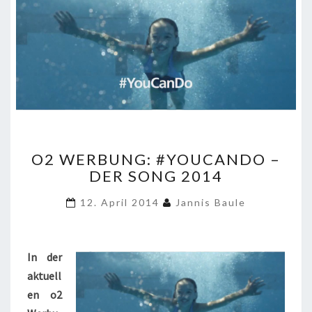
O2
O2 WERBUNG: #YOUCANDO –
WERBUNG:
DER SONG 2014
#YOUCANDO
–
12. April 2014
Jannis Baule
DER
SONG
2014
In der
aktuell
en o2