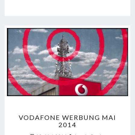
VODAFONE
VODAFONE WERBUNG MAI
WERBUNG
2014
MAI
2014