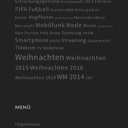
Erfrschungsgetränk
Ferrero
Europawahl 2014
FIFA
Fußball
Granini
H&M
Intro
ipad air
Kopfhörer
kinder
Mercedes-Benz
matt damon
Mobilfunk
Mode
Musik
Microsoft
nespresso
Samsung
serie
Nike
Parfüm
Pelé
Rewe
Smartphone
Streaming
sony
Supermarkt
Telekom
Vodafone
TV
Weihnachten
Weihnachten
2015
Weihnachten 2016
WM 2014
Weihnachten 2024
ZDF
MENÜ
Impressum