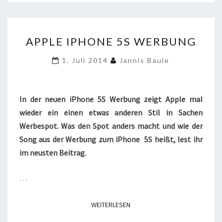
APPLE
APPLE IPHONE 5S WERBUNG
IPHONE
5S
1. Juli 2014
Jannis Baule
WERBUNG
In der neuen iPhone 5S Werbung zeigt Apple mal
wieder ein einen etwas anderen Stil in Sachen
Werbespot. Was den Spot anders macht und wie der
Song aus der Werbung zum iPhone 5S heißt, lest ihr
im neusten Beitrag.
…
WEITERLESEN
WEITERLESEN