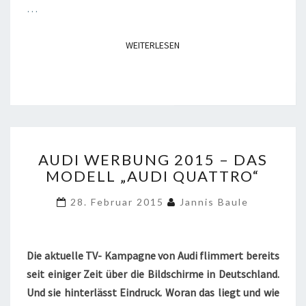
…
WEITERLESEN
WEITERLESEN
AUDI
AUDI WERBUNG 2015 – DAS
WERBUNG
MODELL „AUDI QUATTRO“
2015
–
28. Februar 2015
Jannis Baule
DAS
MODELL
„AUDI
QUATTRO“
Die aktuelle TV- Kampagne von Audi flimmert bereits
seit einiger Zeit über die Bildschirme in Deutschland.
Und sie hinterlässt Eindruck. Woran das liegt und wie