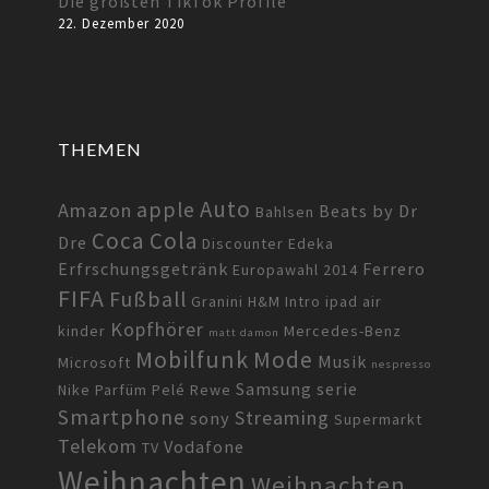
Die größten TikTok Profile
22. Dezember 2020
THEMEN
Auto
apple
Amazon
Beats by Dr
Bahlsen
Coca Cola
Dre
Discounter
Edeka
Erfrschungsgetränk
Ferrero
Europawahl 2014
FIFA
Fußball
Granini
H&M
Intro
ipad air
Kopfhörer
kinder
Mercedes-Benz
matt damon
Mobilfunk
Mode
Musik
Microsoft
nespresso
Samsung
serie
Nike
Parfüm
Pelé
Rewe
Smartphone
Streaming
sony
Supermarkt
Telekom
Vodafone
TV
Weihnachten
Weihnachten