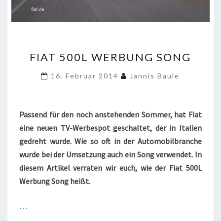
FIAT
FIAT 500L WERBUNG SONG
500L
WERBUNG
16. Februar 2014
Jannis Baule
SONG
Passend für den noch anstehenden Sommer, hat Fiat
eine neuen TV-Werbespot geschaltet, der in Italien
gedreht wurde. Wie so oft in der Automobilbranche
wurde bei der Umsetzung auch ein Song verwendet. In
diesem Artikel verraten wir euch, wie der Fiat 500L
Werbung Song heißt.
…