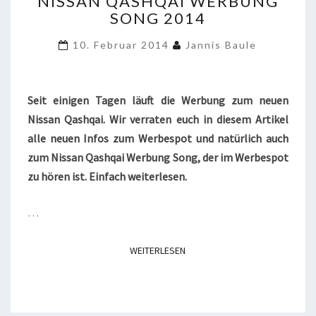
NISSAN QASHQAI WERBUNG
QASHQAI
SONG 2014
WERBUNG
SONG
10. Februar 2014
Jannis Baule
2014
Seit einigen Tagen läuft die Werbung zum neuen
Nissan Qashqai. Wir verraten euch in diesem Artikel
alle neuen Infos zum Werbespot und natürlich auch
zum Nissan Qashqai Werbung Song, der im Werbespot
zu hören ist. Einfach weiterlesen.
…
WEITERLESEN
WEITERLESEN