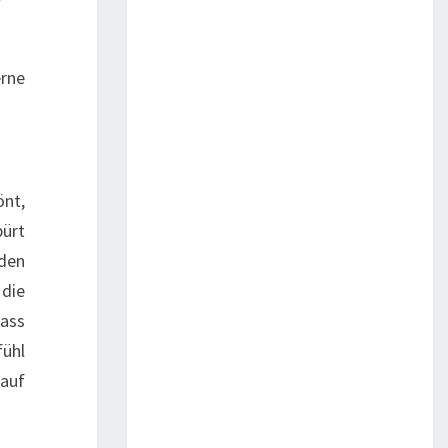
rne
önt,
ürt
 den
die
dass
ühl
 auf