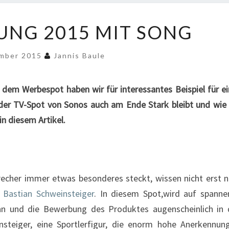
SONOS
NG 2015 MIT SONG
WERBUNG
2015
MIT
ember 2015
Jannis Baule
SONG
em Werbespot haben wir für interessantes Beispiel für e
r der TV-Spot von Sonos auch am Ende Stark bleibt und wie
n diesem Artikel.
echer immer etwas besonderes steckt, wissen nicht erst 
Bastian Schweinsteiger
. In diesem Spot,wird auf spann
ann und die Bewerbung des Produktes augenscheinlich in
steiger, eine Sportlerfigur, die enorm hohe Anerkennun