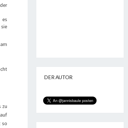
 der
 es
 sie
s am
icht
DER AUTOR
s zu
 auf
z so