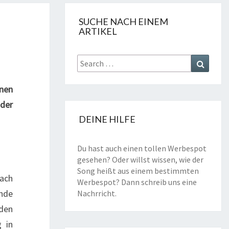
SUCHE NACH EINEM
ARTIKEL
Search
Search
for:
inen
 der
DEINE HILFE
Du hast auch einen tollen Werbespot
gesehen? Oder willst wissen, wie der
Song heißt aus einem bestimmten
nach
Werbespot? Dann schreib uns eine
ende
Nachrricht
.
 den
g in